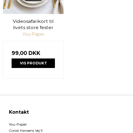
Videosafarikort til
livets store fester
You-Paper
99,00 DKK
VIS PRODUKT
Kontakt
You-Paper
Const Hansens Vej 9