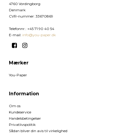
4760 Vordingborg
Denmark
CVR-nummer
:
33670869
Telefonnr.
:
+45 71 90 40 54
E-mail
:
info@you-paper.dk
Mærker
You-Paper
Information
Om os
Kundeservice
Handelsbetingelser
Privatlivspolitik
Sådan bliver din avis til virkelighed