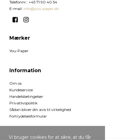
Telefonnr.
:
+45 71 90 40 54
E-mail
:
info@you-paper.dk
Mærker
You-Paper
Information
Om os
Kundeservice
Handelsbetingelser
Privatlivspolitik
Sådan bliver din avis til virkelighed
Fortrydelsesformular
Vi bruger cookies for at sikre, at du får