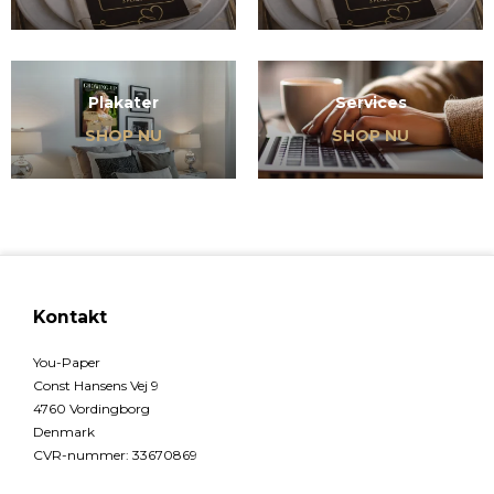
Plakater
Services
SHOP NU
SHOP NU
Kontakt
You-Paper
Const Hansens Vej 9
4760 Vordingborg
Denmark
CVR-nummer
:
33670869