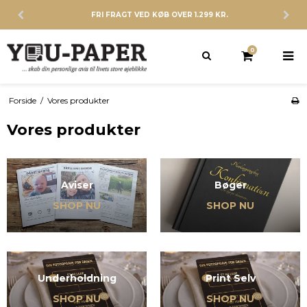
FRI FRAGT VED KØB OVER 1.299 KR.
0
Forside
/
Vores produkter
Vores produkter
Aviser
Bøger
SHOP NU
SHOP NU
Underholdning
Print Selv
SHOP NU
SHOP NU