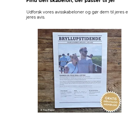
Find den skabelon, der passer til jer
Udforsk vores avisskabeloner og gør dem til jeres e
jeres avis.