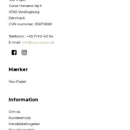
Const Hansens Vej 9
4760 Vordingborg
Denmark
CVR-nummer
:
33670869
Telefonnr.
:
+45 71 90 40 54
E-mail
:
info@you-paper.dk
Mærker
You-Paper
Information
Om os
Kundeservice
Handelsbetingelser
Privatlivspolitik