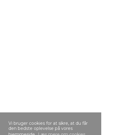
Vi bruger cookies for at sikre, at du får
den bedste oplevelse på vores
hjemmeside.
Læs mere om cookies