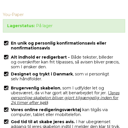
You-Paper
Lagerstatus:
På lager
En unik og personlig konfirmationsavis eller
nonfirmationsavis
Alt indhold er redigerbart -
Både tekster, billeder
og overskrifter kan frit tilpasses, så avisen bliver præcis,
som I ønsker den.
Designet og trykt i Danmark
, som vi personligt
selv håndfolder.
Brugervenlig skabelon
, som I udfylder let og
ubesværet, da vi har gjort alt benarbejdet for jer. (
Jeres
personlige s
kabelon bliver gjort tilgængelig inden for
24 timer efter køb
)
Vores online redigeringsværktøj
kan tilgås via
computer, tablet eller mobiltelefon.
God tid til at skabe jeres avis.
I har ubegrænset
adgang til jeres skabelon indtil I melder den klar til tryk.