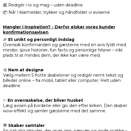
📰 Redigér i ro og mag – uden deadline
📦 Når I klarmelder, trykker og håndfolder vi aviserne
Mangler I inspiration? - Derfor elsker vores kunder
konfirmationsavisen
🎉
Et unikt og personligt indslag
Overrask konfirmanden og gæsterne med en avis fyldt med
minder, sjove historier, fun facts og personlige hilsner – inkl.
plads til at mindes dem, der ikke kan være med.
🎨
Nem at designe
Vælg mellem 5 flotte skabeloner og redigér nemt tekst og
billeder online – fra mobil, tablet eller computer. Helt uden
deadline.
✨
En overraskelse, der bliver husket
Læg avisen på bordene eller giv den efter kirken. Den skaber
wow-effekt og samler gæsterne med det samme.
💬
Skaber samtaler
En naturlig isbryder, der giver grin, nærvær og gode snakke –