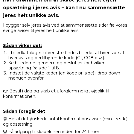
opsætning i jeres avis – kan I nu sammensætte
jeres helt unikke avis
.
I bygger selv jeres avis ved at sammensætte sider fra vores
øvrige aviser til jeres helt unikke avis.
Sådan virker det:
I billedkataloget til venstre findes billeder af hver side af
hver avis og dertilhørende kode (C1, CO8 osv.).
Se billederne igennem og beslut jer for hvilken
opsætning fra side 1 til 8.
Indsæt de valgte koder (en kode pr. side) i drop-down
menuen ovenfor.
👉
Bestil i dag og skab et uforglemmeligt øjeblik til
konfirmationen.
Sådan foregår det
🛒 Bestil det ønskede antal konfirmationsaviser (min. 15 stk.)
og opsætning
💻 Få adgang til skabelonen inden for 24 timer