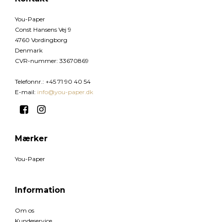
You-Paper
Const Hansens Vej 9
4760 Vordingborg
Denmark
CVR-nummer
:
33670869
Telefonnr.
:
+45 71 90 40 54
E-mail
:
info@you-paper.dk
Mærker
You-Paper
Information
Om os
Kundeservice