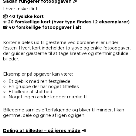
Sådan fungerer fotoopgaven
🎉
I hver æske får I:
📦 40 fysiske kort
✨ 20 forskellige kort (hver type findes i 2 eksemplarer)
📸 40 forskellige fotoopgaver i alt
Kortene deles ud til gæsterne ved bordene eller under
festen. Hvert kort indeholder to sjove og enkle fotoopgaver,
der guider gæsterne til at tage kreative og stemningsfulde
billeder.
Eksempler på opgaver kan være:
Et øjeblik med ren festglæde
En gruppe der har noget tilfælles
Et billede af stolthed
Noget ingen andre lægger mærke til
Billederne samles efterfølgende og bliver til minder, I kan
gemme, dele og grine af igen og igen.
Deling af billeder – på jeres måde
📲