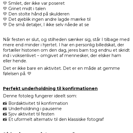
💛 Smilet, der ikke var poseret
💛 Grinet midt i talen
💛 Den stolte hånd på skulderen
💛 Det øjeblik ingen andre lagde mærke til
💛 De små detaljer, I ikke selv nåede at se
Når festen er slut, og stilheden sænker sig, står I tilbage med
mere end minder i hjertet. I har en personlig billedskat, der
fortæller historien om den dag, jeres barn tog endnu et skridt
ind i voksenlivet – omgivet af mennesker, der elsker ham
eller hende.
Det er ikke bare en aktivitet. Det er en måde at gemme
følelsen på. 💛
Perfekt underholdning til konfirmationen
Denne fotoleg fungerer ideelt som:
📸 Bordaktivitet til konfirmation
📸 Underholdning i pauserne
📸 Sjov aktivitet til festen
📸 Et uformelt alternativ til den klassiske fotograf