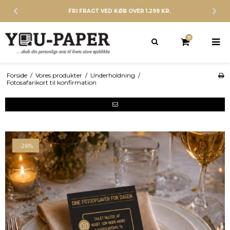
FRI FRAGT VED KØB OVER 1.299 KR.
0
Forside
/
Vores produkter
/
Underholdning
/
Fotosafarikort til konfirmation
-26%