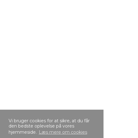
Vi bruger cookies for at sikre, at du får
den bedste oplevelse på vores
hjemmeside.
Læs mere om cookies