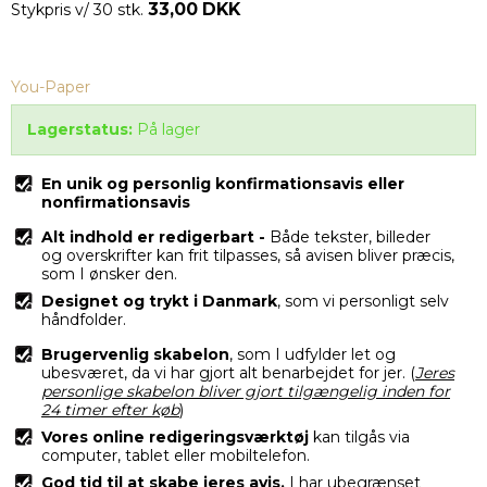
33,00 DKK
Stykpris v/ 30 stk.
You-Paper
Lagerstatus:
På lager
En unik og personlig konfirmationsavis eller
nonfirmationsavis
Alt indhold er redigerbart -
Både tekster, billeder
og overskrifter kan frit tilpasses, så avisen bliver præcis,
som I ønsker den.
Designet og trykt i Danmark
, som vi personligt selv
håndfolder.
Brugervenlig skabelon
, som I udfylder let og
ubesværet, da vi har gjort alt benarbejdet for jer. (
Jeres
personlige s
kabelon bliver gjort tilgængelig inden for
24 timer efter køb
)
Vores online redigeringsværktøj
kan tilgås via
computer, tablet eller mobiltelefon.
God tid til at skabe jeres avis.
I har ubegrænset