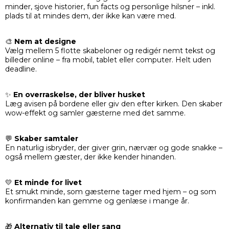
minder, sjove historier, fun facts og personlige hilsner – inkl.
plads til at mindes dem, der ikke kan være med.
🎨
Nem at designe
Vælg mellem 5 flotte skabeloner og redigér nemt tekst og
billeder online – fra mobil, tablet eller computer. Helt uden
deadline.
✨
En overraskelse, der bliver husket
Læg avisen på bordene eller giv den efter kirken. Den skaber
wow-effekt og samler gæsterne med det samme.
💬
Skaber samtaler
En naturlig isbryder, der giver grin, nærvær og gode snakke –
også mellem gæster, der ikke kender hinanden.
💛
Et minde for livet
Et smukt minde, som gæsterne tager med hjem – og som
konfirmanden kan gemme og genlæse i mange år.
🎁
Alternativ til tale eller sang