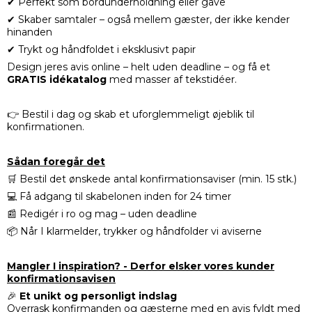
✔ Perfekt som bordunderholdning eller gave
✔ Skaber samtaler – også mellem gæster, der ikke kender
hinanden
✔ Trykt og håndfoldet i eksklusivt papir
Design jeres avis online – helt uden deadline – og få et
GRATIS idékatalog
med masser af tekstidéer.
👉
Bestil i dag og skab et uforglemmeligt øjeblik til
konfirmationen.
Sådan foregår det
🛒 Bestil det ønskede antal konfirmationsaviser (min. 15 stk.)
💻 Få adgang til skabelonen inden for 24 timer
📰 Redigér i ro og mag – uden deadline
📦 Når I klarmelder, trykker og håndfolder vi aviserne
Mangler I inspiration? - Derfor elsker vores kunder
konfirmationsavisen
🎉
Et unikt og personligt indslag
Overrask konfirmanden og gæsterne med en avis fyldt med